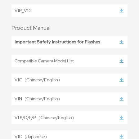
V1P_V1.2
Product Manual
Important Safety Instructions for Flashes
Compatible Camera Model List
V1C（Chinese/English）
V1N（Chinese/English）
V1 S/O/F/P（Chinese/English）
V1C（Japanese）