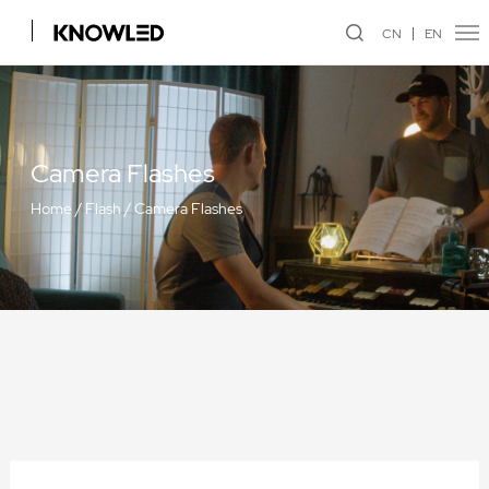
CN
EN
Camera Flashes
Home
/
Flash
/
Camera Flashes
TTL Li-ion Round Head Camera Flash V1C/N/S/F/O/P