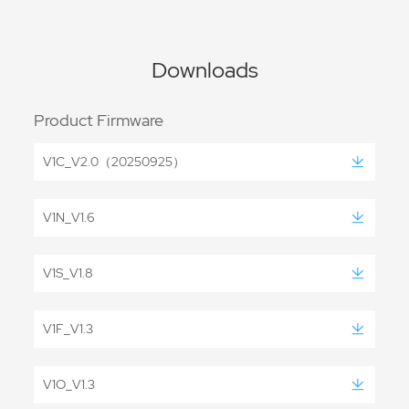
Downloads
Product Firmware
V1C_V2.0（20250925）
V1N_V1.6
V1S_V1.8
V1F_V1.3
V1O_V1.3