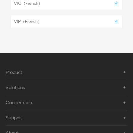
V1O（French）
V1P（French）
Product
Solutions
Cooperation
Support
About