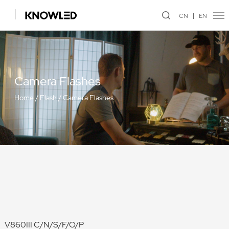
CN
EN
Camera Flashes
Home
/
Flash
/
Camera Flashes
V860III C/N/S/F/O/P