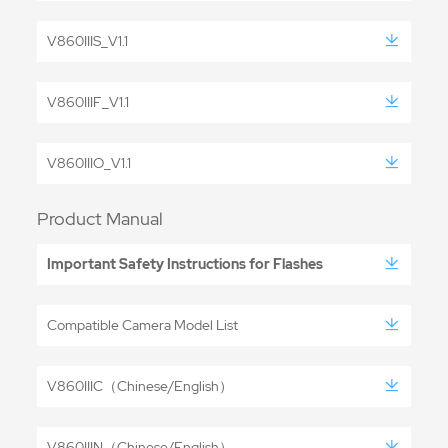
V860IIIS_V1.1
V860IIIF_V1.1
V860IIIO_V1.1
Product Manual
Important Safety Instructions for Flashes
Compatible Camera Model List
V860IIIC（Chinese/English）
V860IIIN（Chinese/English）